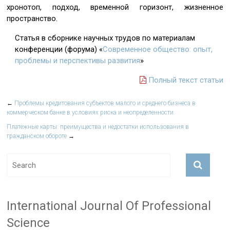
хронотоп, подход, временной горизонт, жизненное
пространство.
Статья в сборнике научных трудов по материалам
конференции (форума) «
Современное общество: опыт,
проблемы и перспективы развития
»
Полный текст статьи
←
Проблемы кредитования субъектов малого и среднего бизнеса в
коммерческом банке в условиях риска и неопределенности
Платежные карты: преимущества и недостатки использования в
гражданском обороте
→
International Journal Of Professional
Science