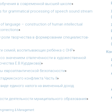
 обучения в современной высшей школе
»
s for grammatical processing of speech sound stream
 of language – construction of human intellectual
corrections
»
 роли творчества в формировании специалистов-
и семей, воспитывающих ребёнка с ОНР
»
Кон
 со значением отвлечённости в художественной
рчества Е.В.Курдакова)
»
ы евроатлантической безопасности
»
аджикского конфликта.Часть II
»
виде единого налога на вмененный доход.
ости деятельности муниципального образования
»
 Engineering & Management