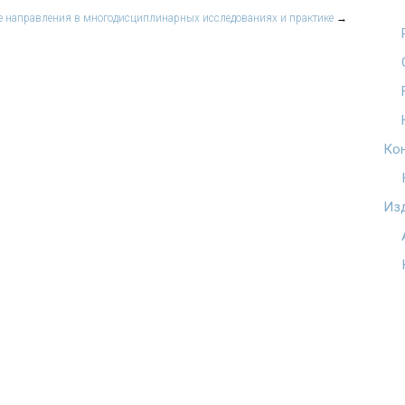
 направления в многодисциплинарных исследованиях и практике
→
Ко
Из