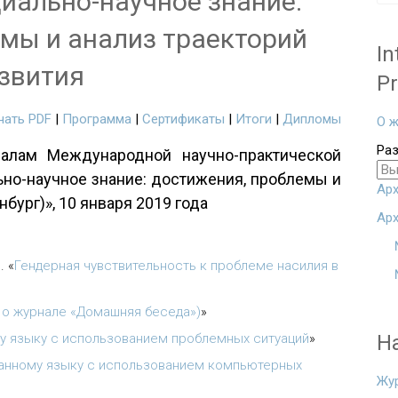
иально-научное знание:
мы и анализ траекторий
In
звития
Pr
чать PDF
|
Программа
|
Сертификаты
|
Итоги
|
Дипломы
О ж
Ра
алам Международной научно-практической
ьно-научное знание: достижения, проблемы и
Арх
нбург)», 10 января 2019 года
Арх
И.
«
Гендерная чувствительность к проблеме насилия в
( о журнале «Домашняя беседа»)
»
у языку с использованием проблемных ситуаций
»
Н
анному языку с использованием компьютерных
Жу