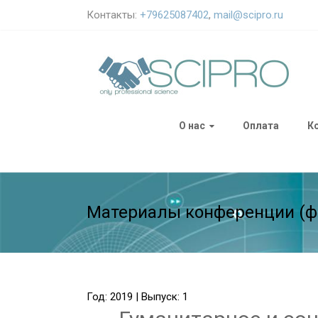
Контакты:
+79625087402
,
mail@scipro.ru
О нас
Оплата
К
Материалы конференции (ф
Год: 2019 | Выпуск: 1