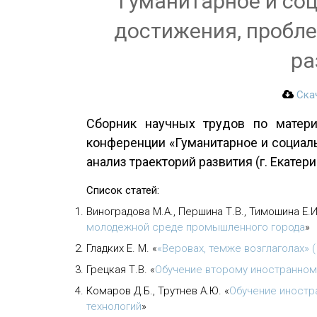
Гуманитарное и соц
достижения, пробле
ра
Ска
Сборник научных трудов по матери
конференции «Гуманитарное и социал
анализ траекторий развития (г. Екатери
Список статей:
Виноградова М.А., Першина Т.В., Тимошина Е.
молодежной среде промышленного города
»
Гладких Е. М.
«
«Веровах, темже возглаголах» 
Грецкая Т.В.
«
Обучение второму иностранном
Комаров Д.Б., Трутнев А.Ю.
«
Обучение иностр
технологий
»