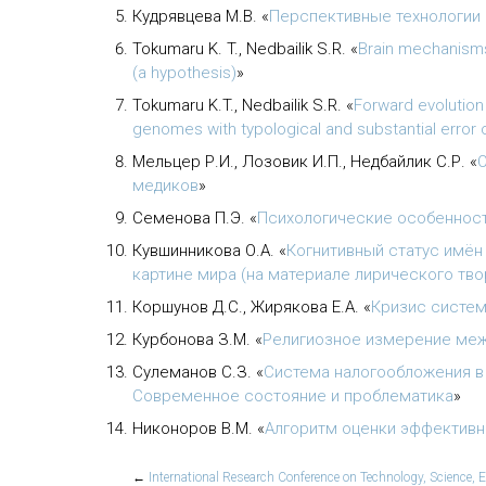
Кудрявцева М.В.
«
Перспективные технологии
Tokumaru K. T., Nedbailik S.R.
«
Brain mechanism
(a hypothesis)
»
Tokumaru K.T., Nedbailik S.R.
«
Forward evolution
genomes with typological and substantial error 
Мельцер Р.И., Лозовик И.П., Недбайлик С.Р.
«
О
медиков
»
Семенова П.Э.
«
Психологические особенност
Кувшинникова О.А.
«
Когнитивный статус имён
картине мира (на материале лирического тво
Коршунов Д.С., Жирякова Е.А.
«
Кризис систем
Курбонова З.М.
«
Религиозное измерение межт
Сулеманов С.З.
«
Система налогообложения в 
Современное состояние и проблематика
»
Никоноров В.М.
«
Алгоритм оценки эффективн
←
International Research Conference on Technology, Science,