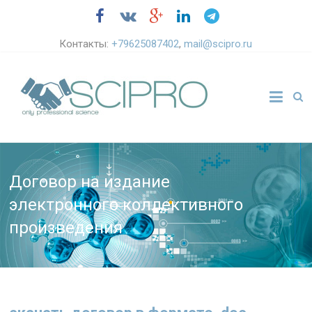
Контакты:
+79625087402
,
mail@scipro.ru
Договор на издание
электронного коллективного
произведения