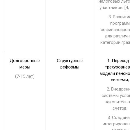
налоговых льг
участников; [4, 
3. Развити
программ
софинансиров
для различ
категорий гра
Долгосрочные
Структурные
1. Переход
меры
реформы
трехуровне
модели пенси
(7-15 лет)
системы;
2. Внедрен
системы усло
накопитель
счетов;
3. Создани
интегрирова