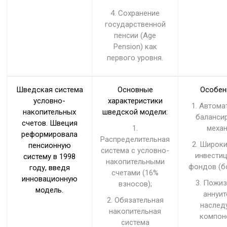
4. Сохранение
государственной
пенсии (Age
Pension) как
первого уровня.
Шведская система
Основные
Особен
условно-
характеристики
1. Автома
накопительных
шведской модели:
баланси
счетов. Швеция
1.
механ
реформировала
Распределительная
2. Широк
пенсионную
система с условно-
инвести
систему в 1998
накопительными
фондов (бо
году, введя
счетами (16%
инновационную
3. Пожи
взносов);
модель.
аннуит
2. Обязательная
наслед
накопительная
компон
система