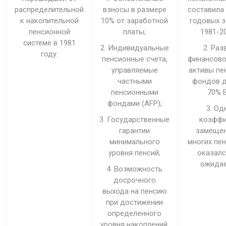
распределительной
взносы в размере
составила
к накопительной
10% от заработной
годовых з
пенсионной
платы;
1981-20
системе в 1981
2. Индивидуальные
2. Раз
году.
пенсионные счета,
финансово
управляемые
активы пе
частными
фондов д
пенсионными
70% 
фондами (AFP);
3. Од
3. Государственные
коэффи
гарантии
замещен
минимального
многих пе
уровня пенсий;
оказалс
ожидае
4. Возможность
досрочного
выхода на пенсию
при достижении
определенного
уровня накоплений.