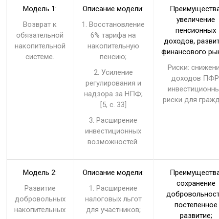
Модель 1:
Описание модели:
Преимущества
увеличение
Возврат к
1. Восстановление
пенсионных
обязательной
6% тарифа на
доходов, разви
накопительной
накопительную
финансового ры
системе.
пенсию;
Риски: снижен
2. Усиление
доходов ПФР
регулирования и
инвестиционн
надзора за НПФ;
риски для гражд
[5, с. 33]
3. Расширение
инвестиционных
возможностей.
Модель 2:
Описание модели:
Преимущества
сохранение
Развитие
1. Расширение
добровольност
добровольных
налоговых льгот
постепенное
накопительных
для участников;
развитие;