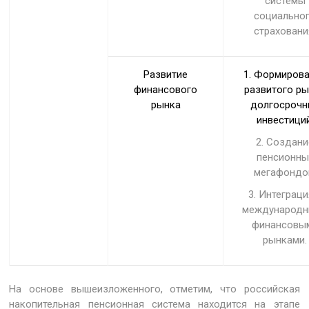
системы
социально
страховани
Развитие
1. Формиров
финансового
развитого р
рынка
долгосрочн
инвестиций
2. Создани
пенсионны
мегафондо
3. Интеграци
международ
финансовы
рынками.
На основе вышеизложенного, отметим, что российская
накопительная пенсионная система находится на этапе