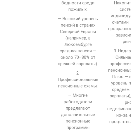
бедности среди
Накопит
пожилых;
систе
индивиду
— Высокий уровень
счетами.
пенсий в странах
прозрачнос
Северной Европы
— зависи
(например, в
рын
Люксембурге
средняя пенсия —
3. Ниде
около 70–80% от
Сильна
прежней зарплаты).
професси
пенсионны
2.
Плюс — 
Профессиональные
уровень п
пенсионные схемы:
среднем 
— Многие
зарплаты)
работодатели
ри
предлагают
недофинан
дополнительные
из-за 
пенсионные
процентны
программы