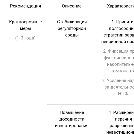
Рекомендация
Описание
Характерист
Краткосрочные
Стабилизация
1. Приняти
меры
регуляторной
долгосрочн
среды
стратегии раз
(1-3 года)
пенсионной си
2. Фиксация п
функциониров
накопительн
компонент
3. Усиление на
за деятельно
НПФ.
Повышение
1. Расширен
доходности
перечня
инвестирования
разрешенн
инвестицион