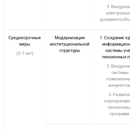
3. Внедрен
электронно
документообо
Среднесрочные
Модернизация
1. Создание е
меры
институциональной
информацио
структуры
системы уч
(3-7 лет)
пенсионных п
2. Внедрен
системы
пожизненн
аннуитетов
3. Развити
корпоратив
пенсионны
программ