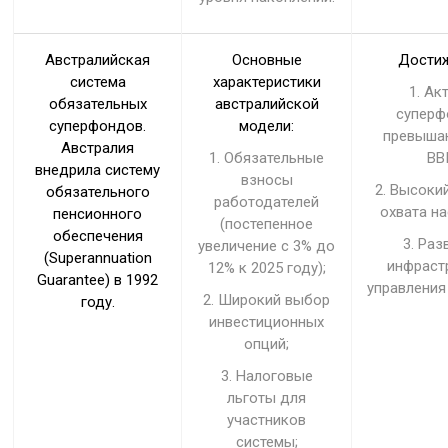
Австралийская
Основные
Достиж
система
характеристики
1. Ак
обязательных
австралийской
суперф
суперфондов.
модели:
превыша
Австралия
1. Обязательные
ВВ
внедрила систему
взносы
2. Высоки
обязательного
работодателей
охвата на
пенсионного
(постепенное
обеспечения
3. Раз
увеличение с 3% до
(Superannuation
инфраст
12% к 2025 году);
Guarantee) в 1992
управления
2. Широкий выбор
году.
инвестиционных
опций;
3. Налоговые
льготы для
участников
системы;