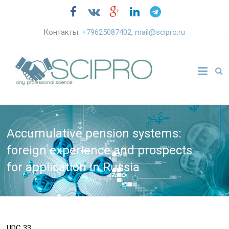
Контакты:
+79625087402
,
mail@scipro.ru
Accumulative pension systems:
foreign experience and prospects
for application in Russia
UDC
33