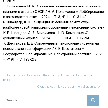
С. 56-60.
5. Полежаева, Н. А. Охваты накопительными пенсионными
планами в странах ОЭСР / Н. А. Полежаева // Лоббирование
в законодательстве. – 2024. – Т. 3, № 1. – С. 31-42.
6. Швандар, К. В. Тенденции изменения архитектуры
наиболее устойчивых многоуровневых пенсионных систем /
К. В. Швандар, А. А. Анисимова, Н. Ю. Каменская //
Финансовый журнал. – 2024. – Т. 16, № 4. – С. 82-94.
7. Шестакова, Е. Е. Современные пенсионные системы на
новом этапе трансформации / Е. Е. Шестакова //
Государственное управление. Электронный вестник. – 2022.
– № 91. – С. 193-208.
←
Topical issues of assessing the efficiency of investment and innovation
projects
Operating cash flows of a commercial organization
→