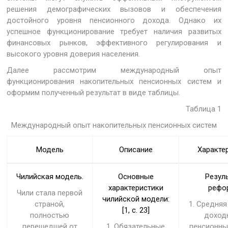
решения демографических вызовов и обеспечения
достойного уровня пенсионного дохода. Однако их
успешное функционирование требует наличия развитых
финансовых рынков, эффективного регулирования и
высокого уровня доверия населения.
Далее рассмотрим международный опыт
функционирования накопительных пенсионных систем и
оформим полученный результат в виде таблицы.
Таблица 1
Международный опыт накопительных пенсионных систем
Модель
Описание
Характе
Чилийская модель.
Основные
Резул
характеристики
рефо
Чили стала первой
чилийской модели:
страной,
1. Средняя
[1, с. 23]
полностью
доход
перешедшей от
1. Обязательные
пенсионны