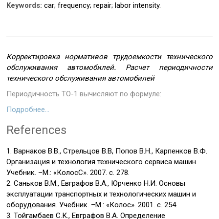
Keywords:
car; frequency; repair; labor intensity.
Корректировка нормативов трудоемкости технического
обслуживания автомобилей
.
Расчет периодичности
технического обслуживания автомобилей
Периодичность ТО-1 вычисляют по формуле:
Подробнее…
References
1. Варнаков В.В., Стрельцов В.В, Попов В.Н., Карпенков В.Ф.
Организация и технология технического сервиса машин.
Учебник. –М.: «КолосС». 2007. с. 278.
2. Саньков В.М., Евграфов В.А., Юрченко Н.И. Основы
эксплуатации транспортных и технологических машин и
оборудования. Учебник. –М.: «Колос». 2001. с. 254.
3. Тойгамбаев С.К., Евграфов В.А. Определение