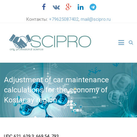
Контакты:
+79625087402
,
mail@scipro.ru
Adjustment of car maintenance
calculations for the economy of
Kostanay region
UDC
621. 629.3; 669.54. 793