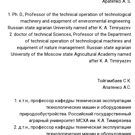
Apatenko A. S.
1. Ph. D., Professor of the technical operation of technological
machinery and equipment of environmental engineering.
Russian state agrarian University named after K. A. Timiryazev.
2. doctor of technical Sciences, Professor of the Department
of technical operation of technological machines and
equipment of nature management. Russian state agrarian
University of the Moscow state Agricultural Academy named
after K. A. Timiryazev
Тойгамбаев С.К.
Апатенко А.С.
1. к.т.н., профессор кафедры техническая эксплуатации
технологических машин и оборудования
природообустройства. Российский государственный
аграрный университет МСХА им. К.А. Тимирязева
2. д.т.н., профессор кафедры техническая эксплуатации
технологических машин и оборудования