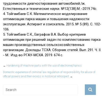
трудоемкости диагностирования автомобилей./ж.
Естественные и технические науки. №12(138).М.:-2019.74с.
4. Тойгамбаев С.К. Математическое моделирование
оптимизации парка машин и повышения надежности
эксплуатации. Аспирант и соискатель. 2015. № 5 (89). С. 102-
106.
5. Тойгамбаев С.К., Евграфов В.А. Выбор критериев
оптимизации при решений задач по комплектованию парка
машин производственных сельскохозяйственных
организации. Доклады ТСХА: Сборник статей. Вып. 291. Ч. II.
- М.: Изд-во РГАУ-МСХА. 2019. 674 с.
←
Hardening of machine parts with the use of electromechanics
Domestic experience of criminal law regulation of responsibility for abuse of
official powers and their excess in historical retrospect
→