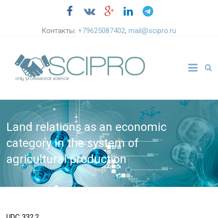
Контакты:
+79625087402
,
mail@scipro.ru
Land relations as an economic
category in the system of
agricultural production
UDC
332.2