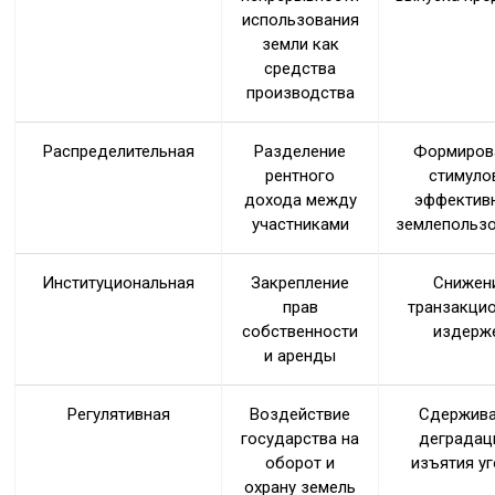
использования
земли как
средства
производства
Распределительная
Разделение
Формиров
рентного
стимуло
дохода между
эффектив
участниками
землепольз
Институциональная
Закрепление
Снижен
прав
транзакци
собственности
издерж
и аренды
Регулятивная
Воздействие
Сдержив
государства на
деградац
оборот и
изъятия у
охрану земель