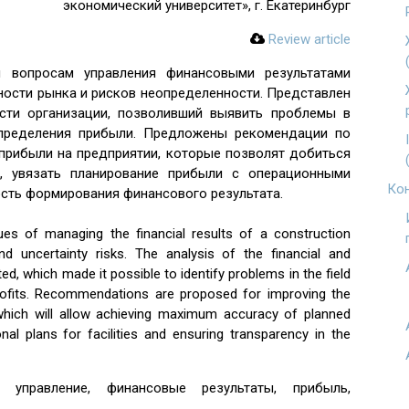
экономический университет», г. Екатеринбург
Review article
м вопросам управления финансовыми результатами
ности рынка и рисков неопределенности. Представлен
ости организации, позволивший выявить проблемы в
пределения прибыли. Предложены рекомендации по
прибыли на предприятии, которые позволят добиться
, увязать планирование прибыли с операционными
Кон
сть формирования финансового результата.
sues of managing the financial results of a construction
nd uncertainty risks. The analysis of the financial and
ed, which made it possible to identify problems in the field
profits. Recommendations are proposed for improving the
 which will allow achieving maximum accuracy of planned
ional plans for facilities and ensuring transparency in the
, управление, финансовые результаты, прибыль,