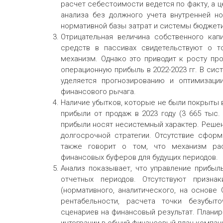
расчет себестоимости ведется по факту, а 
анализа без должного учета внутренней н
нормативной базы затрат и системы бюджети
Отрицательная величина собственного кап
средств в пассивах свидетельствуют о т
механизм. Однако это приводит к росту пр
операционную прибыль в 2022-2023 гг. В сис
уделяется прогнозированию и оптимизаци
финансового рычага.
Наличие убытков, которые не были покрыты в
прибыли от продаж в 2023 году (3 665 тыс.
прибыли носят несистемный характер. Решени
долгосрочной стратегии. Отсутствие сфор
также говорит о том, что механизм ра
финансовых буферов для будущих периодов.
Анализ показывает, что управление прибыл
отчетных периодов. Отсутствуют призна
(нормативного, аналитического, на основе
рентабельности, расчета точки безубыт
сценариев на финансовый результат. Плани