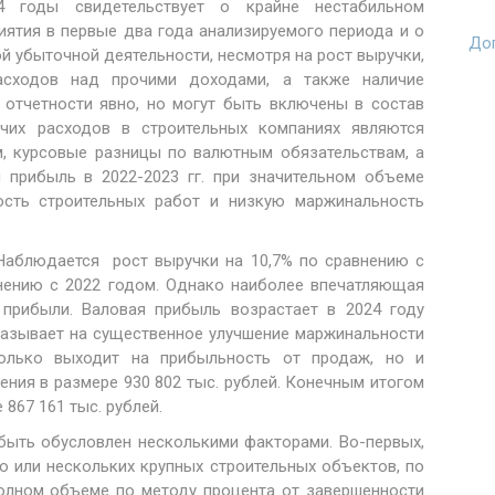
24 годы свидетельствует о крайне нестабильном
иятия в первые два года анализируемого периода и о
Доп
й убыточной деятельности, несмотря на рост выручки,
асходов над прочими доходами, а также наличие
 отчетности явно, но могут быть включены в состав
чих расходов в строительных компаниях являются
, курсовые разницы по валютным обязательствам, а
 прибыль в 2022-2023 гг. при значительном объеме
сть строительных работ и низкую маржинальность
 Наблюдается рост выручки на 10,7% по сравнению с
внению с 2022 годом. Однако наиболее впечатляющая
 прибыли. Валовая прибыль возрастает в 2024 году
указывает на существенное улучшение маржинальности
только выходит на прибыльность от продаж, но и
ния в размере 930 802 тыс. рублей. Конечным итогом
867 161 тыс. рублей.
быть обусловлен несколькими факторами. Во-первых,
о или нескольких крупных строительных объектов, по
олном объеме по методу процента от завершенности