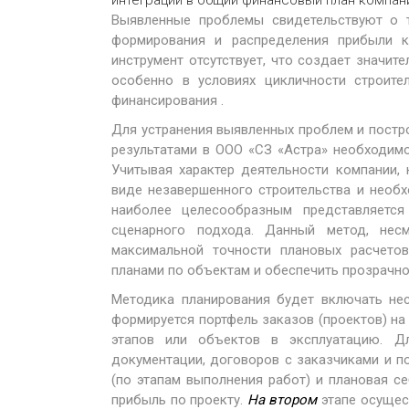
интеграции в общий финансовый план компан
Выявленные проблемы свидетельствуют о т
формирования и распределения прибыли ка
инструмент отсутствует, что создает значит
особенно в условиях цикличности строите
финансирования .
Для устранения выявленных проблем и пост
результатами в ООО «СЗ «Астра» необходим
Учитывая характер деятельности компании,
виде незавершенного строительства и необ
наиболее целесообразным представляется
сценарного подхода. Данный метод, нес
максимальной точности плановых расчетов
планами по объектам и обеспечить прозрачно
Методика планирования будет включать не
формируется портфель заказов (проектов) на
этапов или объектов в эксплуатацию. Д
документации, договоров с заказчиками и 
(по этапам выполнения работ) и плановая с
прибыль по проекту.
На втором
этапе осущес