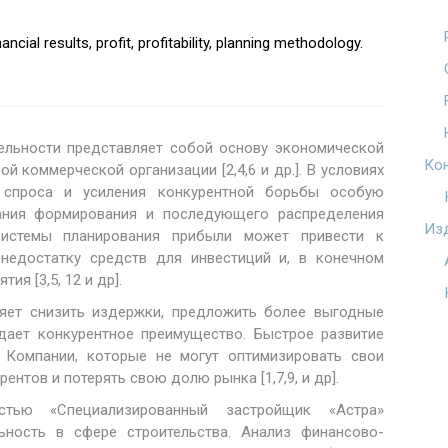
ial results, profit, profitability, planning methodology.
ельности представляет собой основу экономической
Ко
й коммерческой организации [2,4,6 и др.]. В условиях
 спроса и усиления конкурентной борьбы особую
ания формирования и последующего распределения
Из
системы планирования прибыли может привести к
 недостатку средств для инвестиций и, в конечном
я [3,5, 12 и др].
яет снизить издержки, предложить более выгодные
 дает конкурентное преимущество. Быстрое развитие
. Компании, которые не могут оптимизировать свои
ентов и потерять свою долю рынка [1,7,9, и др].
стью «Специализированный застройщик «Астра»
ьность в сфере строительства. Анализ финансово-