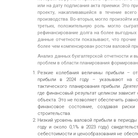
или на дату подписания акта приемки. Это п
проекту, накапливавшейся в течение всег
производства. Во-вторых, могло произойти и
третьих, положительную роль могло сыгра
рефинансирование долга на более выгодных 
данные отчетности показывают, что прочие 
более чем компенсирован ростом валовой пр
Анализ данных бухгалтерской отчетности и 
проблем в области планирования формировани
Резкие колебания величины прибыли – от 
прибыли в 2024 году – указывают на о
тактического планирования прибыли. Деяте
где финансовый результат целиком зависит 
объекта. Это не позволяет обеспечить равн
финансовое состояние, создавая риск
строительства.
Низкий уровень валовой прибыли в периоды 
году и около 0,1% в 2023 году) свидетель
себестоимости и ценообразования не обесп