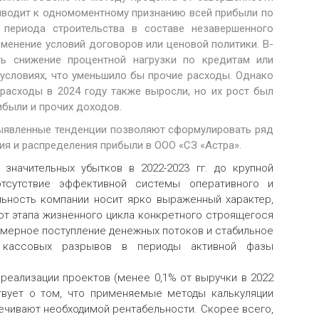
риводит к одномоментному признанию всей прибыли по
о периода строительства в составе незавершенного
зменение условий договоров или ценовой политики. В-
ть снижение процентной нагрузки по кредитам или
условиях, что уменьшило бы прочие расходы. Однако
расходы в 2024 году также выросли, но их рост был
ибыли и прочих доходов.
выявленные тенденции позволяют сформулировать ряд
я и распределения прибыли в ООО «СЗ «Астра».
значительных убытков в 2022-2023 гг. до крупной
тсутствие эффективной системы оперативного и
льность компании носит ярко выраженный характер,
от этапа жизненного цикла конкретного строящегося
омерное поступление денежных потоков и стабильное
и кассовых разрывов в периоды активной фазы
реализации проектов (менее 0,1% от выручки в 2022
ствует о том, что применяемые методы калькуляции
ечивают необходимой рентабельности. Скорее всего,