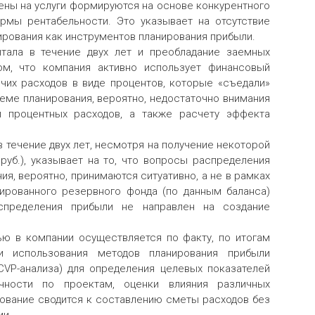
цены на услуги формируются на основе конкурентного
ормы рентабельности. Это указывает на отсутствие
рования как инструментов планирования прибыли.
итала в течение двух лет и преобладание заемных
ом, что компания активно использует финансовый
очих расходов в виде процентов, которые «съедали»
теме планирования, вероятно, недостаточно внимания
и процентных расходов, а также расчету эффекта
 течение двух лет, несмотря на получение некоторой
 руб.), указывает на то, что вопросы распределения
я, вероятно, принимаются ситуативно, а не в рамках
мированного резервного фонда (по данным баланса)
спределения прибыли не направлен на создание
ью в компании осуществляется по факту, по итогам
ки использования методов планирования прибыли
 CVP-анализа) для определения целевых показателей
очности по проектам, оценки влияния различных
рование сводится к составлению сметы расходов без