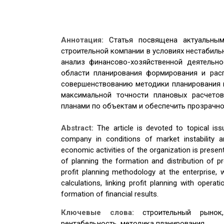
Аннотация:
Статья посвящена актуальны
строительной компании в условиях нестабиль
анализ финансово-хозяйственной деятельн
области планирования формирования и рас
совершенствованию методики планирования 
максимальной точности плановых расчетов
планами по объектам и обеспечить прозрачно
Abstract:
The article is devoted to topical is
company in conditions of market instability a
economic activities of the organization is present
of planning the formation and distribution of 
profit planning methodology at the enterprise,
calculations, linking profit planning with operat
formation of financial results.
Ключевые слова:
строительный рынок
рентабельность, методика планирования.