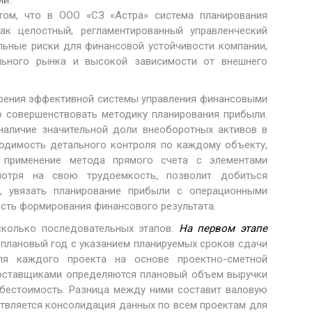
ии.
ом, что в ООО «СЗ «Астра» система планирования
к целостный, регламентированный управленческий
ельные риски для финансовой устойчивости компании,
льного рынка и высокой зависимости от внешнего
роения эффективной системы управления финансовыми
о совершенствовать методику планирования прибыли.
 наличие значительной доли внеоборотных активов в
ходимость детального контроля по каждому объекту,
 применение метода прямого счета с элементами
мотря на свою трудоемкость, позволит добиться
, увязать планирование прибыли с операционными
сть формирования финансового результата.
сколько последовательных этапов.
На первом этапе
 плановый год с указанием планируемых сроков сдачи
ля каждого проекта на основе проектно-сметной
поставщиками определяются плановый объем выручки
ебестоимость. Разница между ними составит валовую
твляется консолидация данных по всем проектам для