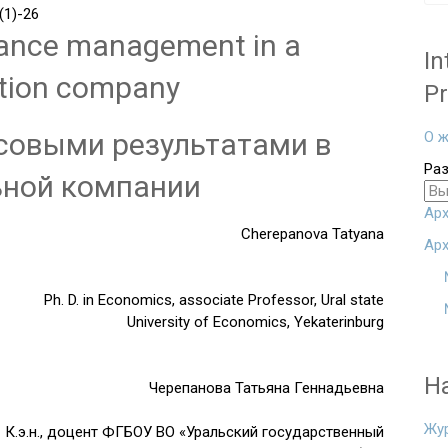
1)-26
mance management in a
In
tion company
Pr
совыми результатами в
О ж
Ра
ьной компании
Арх
Cherepanova Tatyana
Арх
Ph. D. in Economics, associate Professor, Ural state
University of Economics, Yekaterinburg
Н
Черепанова Татьяна Геннадьевна
Жу
К.э.н., доцент ФГБОУ ВО «Уральский государственный