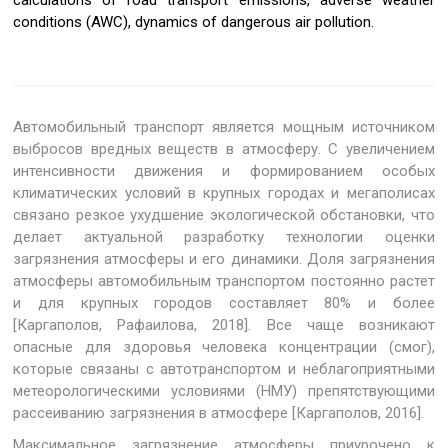
calculations of road transport emissions, adverse weather
conditions (AWC), dynamics of dangerous air pollution.
Автомобильный транспорт является мощным источником
выбросов вредных веществ в атмосферу. С увеличением
интенсивности движения и формированием особых
климатических условий в крупных городах и мегаполисах
связано резкое ухудшение экологической обстановки, что
делает актуальной разработку технологии оценки
загрязнения атмосферы и его динамики. Доля загрязнения
атмосферы автомобильным транспортом постоянно растет
и для крупных городов составляет 80% и более
[Каргаполов, Рафаилова, 2018]. Все чаще возникают
опасные для здоровья человека концентрации (смог),
которые связаны с автотранспортом и неблагоприятными
метеорологическими условиями (НМУ) препятствующими
рассеиванию загрязнения в атмосфере [Каргаполов, 2016].
Максимальное загрязнение атмосферы приурочено к