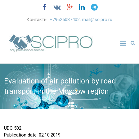
Контакты:
+79625087402
,
mail@scipro.ru
Evaluation of air pollution by road
transport in the Moscow region
UDC
502
Publication date: 02.10.2019