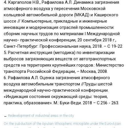
4. Каргаполов Н.В., Рафаилова А.Л. Динамика загрязнения
атмосферного воздуха у пересечения Московской
кольцевой автомобильной дороги (МКАД) и Каширского
шоссе // Компьютерные, прикладные и инженерные
инновации и модернизация отраслей промышленности:
сборник научных трудов по материалам I Международной
научно- практической конференции, 20 сентября 2018 г.,
Санкт-Петербург: Профессиональная наука, 2018. – C 19-22
5. Расчетная инструкция (методика) по инвентаризации
выбросов загрязняющих веществ от автотранспортных
средств на территориях крупнейших городов.: Министерство
транспорта Российской Федерации, – Москва, 2008.
6. Рафаилова А.Л. Оценка загрязнения атмосферного
воздуха автомобильным транспортом //Труды шестой
международной научно-практической конференции.
«Индикация состояния окружающей среды: теория,
практика, образование». М.: Буки-Веди. 2018 – С.256 - 263.
←
Redevelopment of industrial areas in the city
On the subduction of the Apulian lithospheric microplate under the Euro-Asian