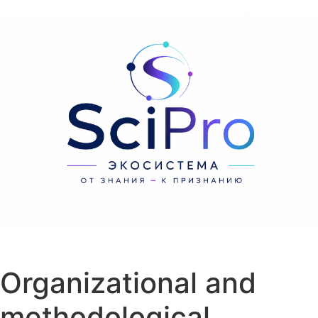
Перейти к содержанию
Organizational and
methodological