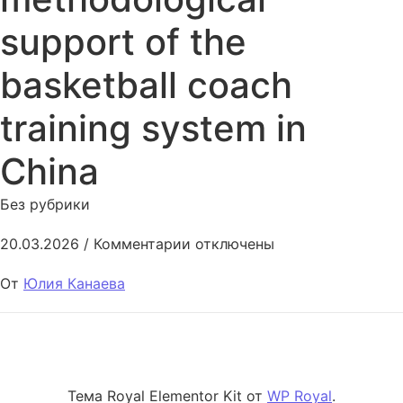
support of the
basketball coach
training system in
China
Без рубрики
к записи Organizational and me
20.03.2026
/
Комментарии
отключены
От
Юлия Канаева
Тема Royal Elementor Kit от
WP Royal
.