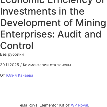
Investments in the
Development of Mining
Enterprises: Audit and
Control
Без рубрики
к записи Analysis of the Econom
30.11.2025
/
Комментарии
отключены
От
Юлия Канаева
Тема Royal Elementor Kit от
WP Royal
.