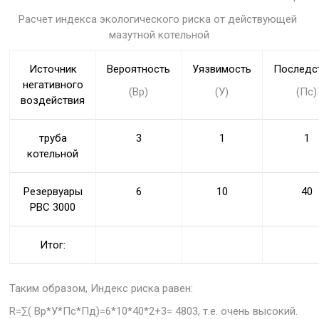
Расчет индекса экологического риска от действующей
мазутной котельной
Источник
Вероятность
Уязвимость
Последс
негативного
(Вр)
(У)
(Пс)
воздействия
труба
3
1
1
котельной
Резервуары
6
10
40
РВС 3000
Итог:
Таким образом, Индекс риска равен:
R=∑( Вр*У*Пс*Пд)=6*10*40*2+3= 4803, т.е. очень высокий.