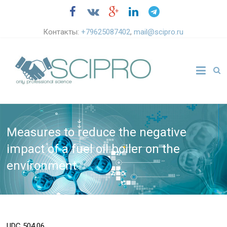
Контакты:
+79625087402
,
mail@scipro.ru
Measures to reduce the negative
impact of a fuel oil boiler on the
environment
UDC
504.06