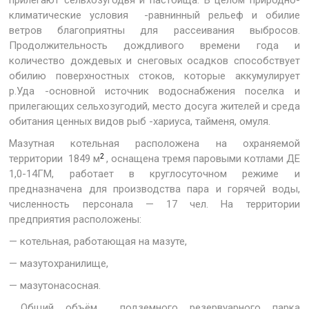
прилегают сельхозугодья и пастбища. В целом природно-
климатические условия -равнинный рельеф и обилие
ветров благоприятны для рассеивания выбросов.
Продолжительность дождливого времени года и
количество дождевых и снеговых осадков способствует
обилию поверхностных стоков, которые аккумулирует
р.Уда -основной источник водоснабжения поселка и
прилегающих сельхозугодий, место досуга жителей и среда
обитания ценных видов рыб -хариуса, тайменя, омуля.
Мазутная котельная расположена на охраняемой
2
территории 1849 м
, оснащена тремя паровыми котлами ДЕ
1,0-14ГМ, работает в круглосуточном режиме и
предназначена для производства пара и горячей воды,
численность персонала — 17 чел. На территории
предприятия расположены:
— котельная, работающая на мазуте,
— мазутохранилище,
— мазутонасосная.
Общий объём подземного резервуарного парка