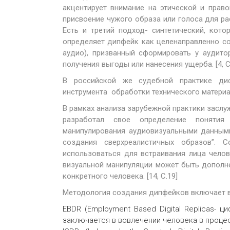
акцентирует внимание на этической и прав
присвоение чужого образа или голоса для р
Есть и третий подход- синтетический, кот
определяет дипфейк как целенаправленно с
аудио), призванный сформировать у аудит
получения выгоды или нанесения ущерба. [4, С.
В российской же судебной практике диф
инструмента обработки технического материала
В рамках анализа зарубежной практики заслуж
разработал свое определение понятия
манипулирования аудиовизуальными данным
создания сверхреалистичных образов”. 
использоваться для встраивания лица челов
визуальной манипуляции может быть дополн
конкретного человека. [14, С.19]
Методология создания дипфейков включает в 
EBDR (Employment Based Digital Replicas- 
заключается в вовлечении человека в проце