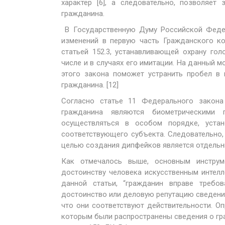
характер [6], а следовательно, позволяе
гражданина.
В Государственную Думу Российской Федер
изменений в первую часть Гражданского ко
статьей 152.3, устанавливающей охрану го
числе и в случаях его имитации. На данный м
этого закона поможет устранить пробел в
гражданина. [12]
Согласно статье 11 Федерального закон
гражданина являются биометрическими
осуществляться в особом порядке, уста
соответствующего субъекта. Следовательно,
целью создания дипфейков является отдельны
Как отмечалось выше, основным инструм
достоинству человека искусственным интелл
данной статьи, “гражданин вправе требо
достоинство или деловую репутацию сведений
что они соответствуют действительности. 
которым были распространены сведения о гра