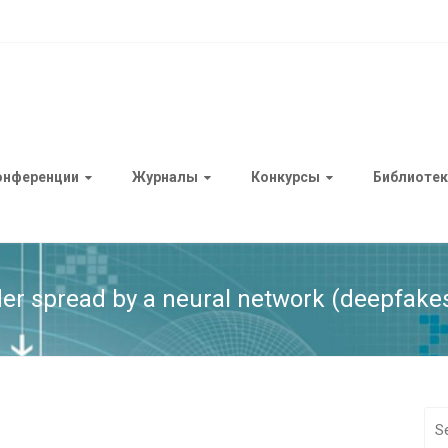
онференции
Журналы
Конкурсы
Библиотек
der spread by a neural network (deepfake