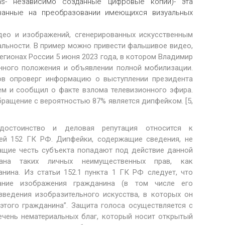
licas- независимо созданные цифровые копии)- эта
ванные на преобразовании имеющихся визуальных
ео и изображений, сгенерированных искусственным
альности. В пример можно привести фальшивое видео,
егионах России 5 июня 2023 года, в котором Владимир
нного положения и объявлении полной мобилизации.
ов опроверг информацию о выступлении президента
м и сообщил о факте взлома телевизионного эфира.
бращение с вероятностью 87% является дипфейком. [5,
 достоинство и деловая репутация относится к
ей 152 ГК РФ. Дипфейки, содержащие сведения, не
ащие честь субъекта попадают под действие данной
рана таких личных неимущественных прав, как
нина. Из статьи 152.1 пункта 1 ГК РФ следует, что
ание изображения гражданина (в том числе его
зведения изобразительного искусства, в которых он
этого гражданина”. Защита голоса осуществляется с
ечень нематериальных благ, который носит открытый