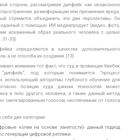
овой стороне, рассматривая дипфейк как незаконное
аспространения дезинформации или причинения вреда.
орый стремится объединить эти две перспективы. Он
озданный с помощью ИИ медиапродукт (видео, фото,
ории искаженный образ реального человека с целью
 31-35]
ейки определяются в качестве дополнительного
, а не способа их создания. [13]
ивает внимания тот факт, что суд в провинции Квебек
 “дипфейк”, под которым понимается “процесс
и, использующий алгоритмы глубокого обучения для
Согласно позиции суда данная технология может
ека в тело другого человека, а также данный метод
ен синтезированным голосом, неотличимым от голоса
себя две категории:
цифровые копии на основе занятости)- данный подход
сс генерации цифровой реплики