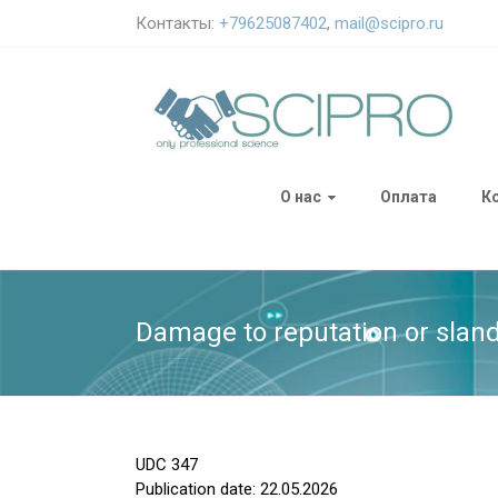
Контакты:
+79625087402
,
mail@scipro.ru
О нас
Оплата
К
Damage to reputation or slan
UDC
347
Publication date: 22.05.2026