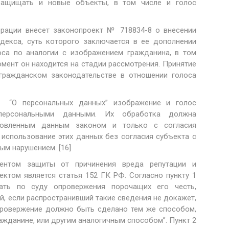
т защищать и новые объекты, в том числе и голос
ации внесет законопроект № 718834-8 о внесении
декса, суть которого заключается в ее дополнении
лоса по аналогии с изображением гражданина, в том
омент он находится на стадии рассмотрения. Принятие
 гражданском законодательстве в отношении голоса
а “О персональных данных” изображение и голос
 персональными данными. Их обработка должна
новленным данным законом и только с согласия
 использование этих данных без согласия субъекта с
м нарушением. [16]
ентом защиты от причинения вреда репутации и
ектом является статья 152 ГК РФ. Согласно пункту 1
вать по суду опровержения порочащих его честь,
, если распространивший такие сведения не докажет,
Опровержение должно быть сделано тем же способом,
жданине, или другим аналогичным способом”. Пункт 2