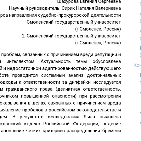
Шахурова Евгения Сергеевна
Научный руководитель: Сирик Наталия Валериевна
курса направления судебно-прокурорской деятельности
Смоленский государственный университет
(г.Смоленск, Россия)
2. Смоленский государственный университет
(г.Смоленск, Россия)
проблем, связанных с причинением вреда репутации и
м интеллектом. Актуальность темы обусловлена
Кон
й и недостаточной адаптированностью действующего
боте проводится системный анализ доктринальных
одходы к ответственности за дипфейки, исследуется
 гражданского права (деликтная ответственность,
точником повышенной опасности) при рассмотрении
доказывания в делах, связанных с причинением вреда
выявление пробелов в российском законодательстве и
щем. В результате исследования была выявлена
жданский кодекс Российской Федерации, ведение
становление четких критериев распределения бремени