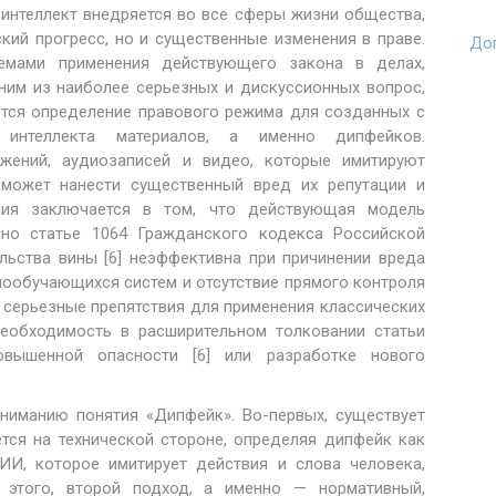
 интеллект внедряется во все сферы жизни общества,
кий прогресс, но и существенные изменения в праве.
Доп
емами применения действующего закона в делах,
ним из наиболее серьезных и дискуссионных вопрос,
ется определение правового режима для созданных с
 интеллекта материалов, а именно дипфейков.
ажений, аудиозаписей и видео, которые имитируют
может нанести существенный вред их репутации и
ания заключается в том, что действующая модель
асно статье 1064 Гражданского кодекса Российской
льства вины [6] неэффективна при причинении вреда
ообучающихся систем и отсутствие прямого контроля
серьезные препятствия для применения классических
еобходимость в расширительном толковании статьи
вышенной опасности [6] или разработке нового
ниманию понятия «Дипфейк». Во-первых, существует
тся на технической стороне, определяя дипфейк как
 ИИ, которое имитирует действия и слова человека,
 этого, второй подход, а именно — нормативный,