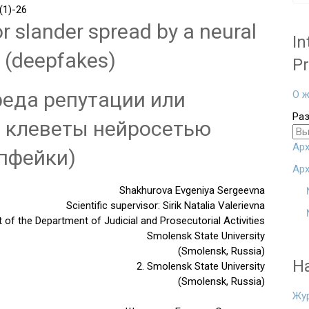
1)-26
r slander spread by a neural
In
 (deepfakes)
Pr
еда репутации или
О ж
Ра
 клеветы нейросетью
Арх
пфейки)
Арх
Shakhurova Evgeniya Sergeevna
Scientific supervisor: Sirik Natalia Valerievna
t of the Department of Judicial and Prosecutorial Activities
Smolensk State University
(Smolensk, Russia)
Н
2. Smolensk State University
(Smolensk, Russia)
Жу