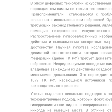
В эпоху цифровых технологий искусственный
порождая тем самым не только технологичес
Правоприменители сталкиваются с пробл
связанных с использованием нейросетей. Од
требующих законодательного решения, явля
помощью генеративного искусственного
Распространение гиперреалистичных изобр
действия и высказывания конкретных лиц 
достоинству. Научная гипотеза исследов
деликтной ответственности, которая согл
Федерации (далее ГК РФ) требует доказате
нейросетью. Непредсказуемое поведение сам
владельца за каждым их действием создают 
механизмов доказывания. Это порождает н
1079 ГК РФ, касающейся источников по
законодательного решения.
Ученые выделяют несколько подходов к по
техноцентричный подход, который фокусируе
гиперреалистичное видео, сгенерированное
никогда не имевшие места. В отличие от