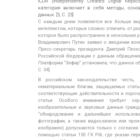
ICDR (Independently Created Digital Rep
категория включает в себя методы, осно
данных. [3, С. 23]
С каждым днем появляется все больше вид
интеллектом, которые сложно отличить от ре
которое было распространено в нескольких р
Владимирович Путин заявил о введении вое
Пресс-секретарь президента Дмитрий Песк
Российской Федерации с данным обращение
Платформа “Зефир” установила, что данное о
С. 54]
В российском законодательстве честь,
нематериальным благам, защищаемых стать
соответствующие действительности и пороч
статьи. Особого внимания требует ох
изобразительные и звуковые данные гражда
“обнародование и дальнейшее использов
фотографии, а также видеозаписи или прои
изображен) допускаются только с согласия 
помощью статьи 150 ГК РФ, где указан пер