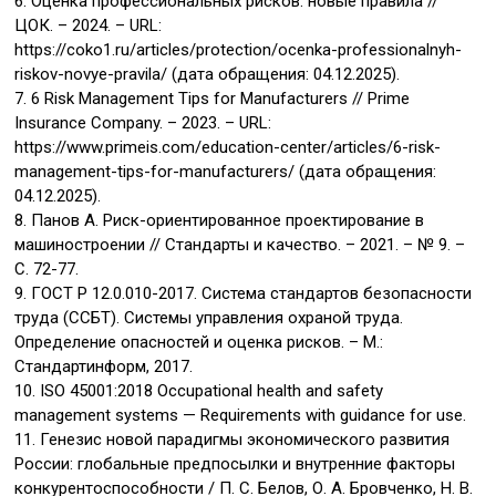
6. Оценка профессиональных рисков: новые правила //
ЦОК. – 2024. – URL:
https://coko1.ru/articles/protection/ocenka-professionalnyh-
riskov-novye-pravila/ (дата обращения: 04.12.2025).
7. 6 Risk Management Tips for Manufacturers // Prime
Insurance Company. – 2023. – URL:
https://www.primeis.com/education-center/articles/6-risk-
management-tips-for-manufacturers/ (дата обращения:
04.12.2025).
8. Панов А. Риск-ориентированное проектирование в
машиностроении // Стандарты и качество. – 2021. – № 9. –
С. 72-77.
9. ГОСТ Р 12.0.010-2017. Система стандартов безопасности
труда (ССБТ). Системы управления охраной труда.
Определение опасностей и оценка рисков. – М.:
Стандартинформ, 2017.
10. ISO 45001:2018 Occupational health and safety
management systems — Requirements with guidance for use.
11. Генезис новой парадигмы экономического развития
Росcии: глобальные предпосылки и внутренние факторы
конкурентоспособности / П. С. Белов, О. А. Бровченко, Н. В.