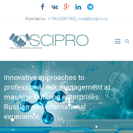
Контакты:
+79625087402
,
mail@scipro.ru
Innovative approaches to
professional risk management at
machine-building enterprises:
Russian and international
experience