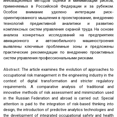
инновационных методов оценки и минимизации рисков,
применяемых в Российской Федерации и за рубежом.
Особое внимание уделено интеграции риск-
ориентированного мышления в проектирование, внедрению
технологий предиктивной аналитики и развитию
комплексных систем управления охраной труда. На основе
анализа конкретных исследований на предприятиях
авиационного и автомобильного машиностроения
выявлены ключевые проблемные зоны и предложены
практические рекомендации по внедрению проактивных
систем управления профессиональными рисками.
Abstract:
The article examines the evolution of approaches to
occupational risk management in the engineering industry in the
context of digital transformation and stricter regulatory
requirements. A comparative analysis of traditional and
innovative methods of risk assessment and minimization used
in the Russian Federation and abroad is carried out. Special
attention is paid to the integration of risk-based thinking into
design, the introduction of predictive analytics technologies and
the development of integrated occupational safety and health