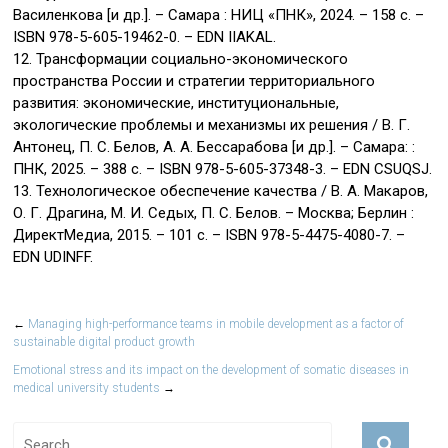
Василенкова [и др.]. – Самара : НИЦ «ПНК», 2024. – 158 с. –
ISBN 978-5-605-19462-0. – EDN IIAKAL.
12. Трансформации социально-экономического
пространства России и стратегии территориального
развития: экономические, институциональные,
экологические проблемы и механизмы их решения / В. Г.
Антонец, П. С. Белов, А. А. Бессарабова [и др.]. – Самара: :
ПНК, 2025. – 388 с. – ISBN 978-5-605-37348-3. – EDN CSUQSJ.
13. Технологическое обеспечение качества / В. А. Макаров,
О. Г. Драгина, М. И. Седых, П. С. Белов. – Москва; Берлин :
ДиректМедиа, 2015. – 101 с. – ISBN 978-5-4475-4080-7. –
EDN UDINFF.
←
Managing high-performance teams in mobile development as a factor of
sustainable digital product growth
Emotional stress and its impact on the development of somatic diseases in
medical university students
→