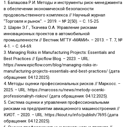
1. Балашова Р.И. Методы и инструменты риск-менеджмента
в обеспечении экономической безопасности
продовольственного комплекса // Научный журнал
"Торговля и рынок". – 2019. – № 2(50). – С. 15-25.
2. Шарян Э.Г., Ткачева О.А. Управление рисками
инновационных проектов в автомобильной
промышленности // Вестник МГТУ «МАМИ». – 2013. – Т. 7, №
4-1. – С. 64-69.
3. Managing Risks in Manufacturing Projects: Essentials and
Best Practices // Epicflow Blog. – 2023. – URL:
https://www.epicflow.com/blog/managing-risks-in-
manufacturing-projects-essentials-and-best-practices/ (дата
обращения: 04.12.2025).
4. Методы оценки профессиональных рисков // Маркосс. –
2025. – URL: https://marcoss.ru/news/metody-ocenki-
professionalnyh-riskov/ (дата обращения: 04.12.2025).
5. Система оценки и управления профессиональными
рисками на предприятии авиационного машиностроения //
КИОТ. – 2020. – URL: https://kiout.ru/info/publish/7695 (дата
обращения: 04.12.2025).