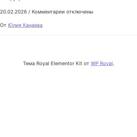
к записи The art of argument a
20.02.2026
/
Комментарии
отключены
От
Юлия Канаева
Тема Royal Elementor Kit от
WP Royal
.