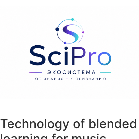
Перейти к содержанию
Technology of blended
learning for music