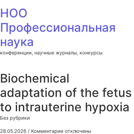
Перейти к содержанию
НОО
Профессиональная
наука
конференции, научные журналы, конкурсы
Biochemical
adaptation of the fetus
to intrauterine hypoxia
Без рубрики
к записи Biochemical adaptatio
28.05.2026
/
Комментарии
отключены