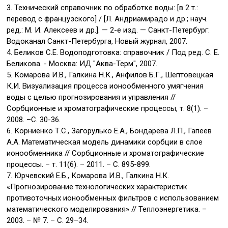
3. Технический справочник по обработке воды: [в 2 т.:
перевод с французского] / [Л. Андриамирадо и др.; науч.
ред.: М. И. Алексеев и др.]. — 2-е изд. — Санкт-Петербург:
Водоканал Санкт-Петербурга, Новый журнал, 2007.
4. Беликов С.Е. Водоподготовка: справочник / Под ред. С. Е.
Беликова. - Москва: ИД "Аква-Терм", 2007.
5. Комарова И.В., Галкина Н.К., Анфилов Б.Г., Шептовецкая
К.И. Визуализация процесса ионообменного умягчения
воды с целью прогнозирования и управления //
Сорбционные и хроматографические процессы, т. 8(1). –
2008. –С. 30-36.
6. Корниенко Т.С., Загорулько Е.А., Бондарева Л.П., Гапеев
А.А. Математическая модель динамики сорбции в слое
ионообменника // Сорбционные и хроматографические
процессы. – т. 11(6). – 2011. – С. 895-899.
7. Юрчевский Е.Б., Комарова И.В., Галкина Н.К.
«Прогнозирование технологических характеристик
противоточных ионообменных фильтров с использованием
математического моделирования» // Теплоэнергетика. –
2003. – № 7. – С. 29–34.