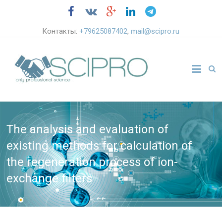
Контакты:
+79625087402
,
mail@scipro.ru
The analysis and evaluation of
existing methods for calculation of
the regeneration process of ion-
exchange filters