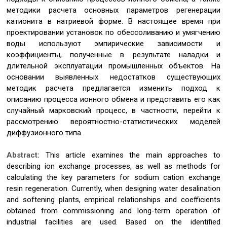
методики расчета основных параметров регенерации
катионита в натриевой форме. В настоящее время при
проектировании установок по обессоливанию и умягчению
воды используют эмпирические зависимости и
коэффициенты, полученные в результате наладки и
длительной эксплуатации промышленных объектов. На
основании выявленных недостатков существующих
методик расчета предлагается изменить подход к
описанию процесса ионного обмена и представить его как
случайный марковский процесс, в частности, перейти к
рассмотрению вероятностно-статистических моделей
диффузионного типа.
Abstract:
This article examines the main approaches to
describing ion exchange processes, as well as methods for
calculating the key parameters for sodium cation exchange
resin regeneration. Currently, when designing water desalination
and softening plants, empirical relationships and coefficients
obtained from commissioning and long-term operation of
industrial facilities are used. Based on the identified