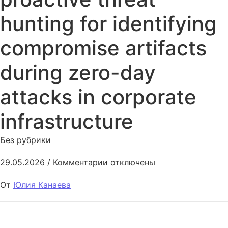
hunting for identifying
compromise artifacts
during zero-day
attacks in corporate
infrastructure
Без рубрики
к записи Methodology of proact
29.05.2026
/
Комментарии
отключены
От
Юлия Канаева