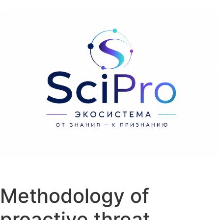
Перейти к содержанию
Methodology of
proactive threat