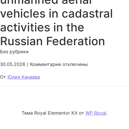
vehicles in cadastral
activities in the
Russian Federation
Без рубрики
к записи Features of the use of
30.05.2026
/
Комментарии
отключены
От
Юлия Канаева
Тема Royal Elementor Kit от
WP Royal
.