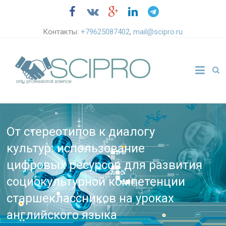
Контакты:
+79625087402
,
mail@scipro.ru
От стереотипов к диалогу
культур: использование
цифровых ресурсов для развития
социокультурной компетенции
старшеклассников на уроках
английского языка