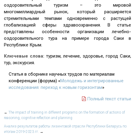
оздоровительный туризм – это мировой
многомиллиардный рынок, который расширяется
стремительными темпами одновременно с растущей
глобализацией сферы здравоохранения. В статье
представлены особенности организации лечебно-
оздоровительного тура на примере города Саки в
Республике Крым.
Ключевые слова:
туризм, лечение, здоровье, город Саки,
тур, экскурсия.
Статья в сборнике научных трудов по материалам
конференции (форума) «
Молодежь и интегрированные
исследования: переход к новым горизонтам
»
Полный текст статьи
←
The impact of training in different programs on the formation of actions of
reasoning, cognitive reflection and planning
Анализ результатов работы лизинговой отрасли Республики Беларусь по
итогам 2019-2023 гг.
→