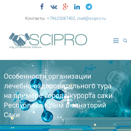
Контакты:
+79625087402
,
mail@scipro.ru
Особенности организации
лечебно-оздоровительного тура
на примере города-курорта саки
Республика Крым в санаторий
Саки