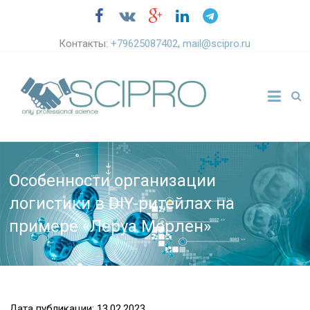
Контакты:
+79625087402
,
mail@scipro.ru
Особенности организации
логистики в DIY-ритейлах на
примере «Леруа Мерлен»
Дата публикации: 13.02.2023