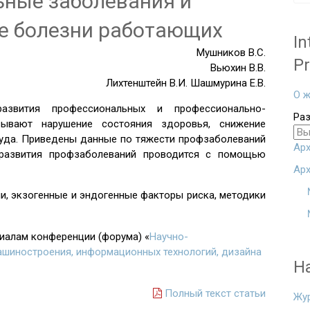
ные заболевания и
е болезни работающих
In
Мушников В.С.
Pr
Вьюхин В.В.
Лихтенштейн В.И. Шашмурина Е.В.
О ж
азвития профессиональных и профессионально-
Ра
зывают нарушение состояния здоровья, снижение
руда. Приведены данные по тяжести профзаболеваний
Арх
 развития профзаболеваний проводится с помощью
Арх
, экзогенные и эндогенные факторы риска, методики
риалам конференции (форума) «
Научно-
ашиностроения, информационных технологий, дизайна
Н
Полный текст статьи
Жу