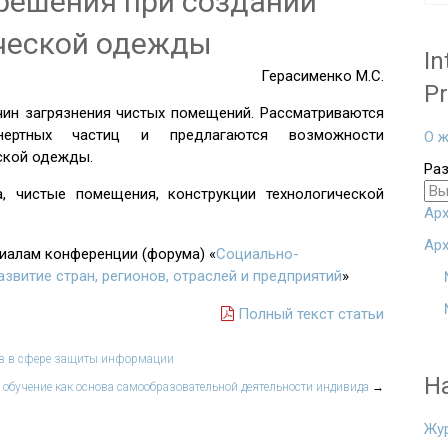
решения при создании
ческой одежды
In
Герасименко М.С.
Pr
чин загрязнения чистых помещений. Рассматриваются
нертных частиц и предлагаются возможности
О ж
ской одежды.
Ра
а, чистые помещения, конструкции технологической
Арх
Арх
риалам конференции (форума) «
Социально-
азвитие стран, регионов, отраслей и предприятий
»
Полный текст статьи
ов в сфере защиты информации
Н
обучение как основа самообразовательной деятельности индивида
→
Жу