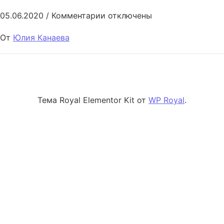
к записи Language Portfolio
05.06.2020
/
Комментарии
отключены
От
Юлия Канаева
Тема Royal Elementor Kit от
WP Royal
.