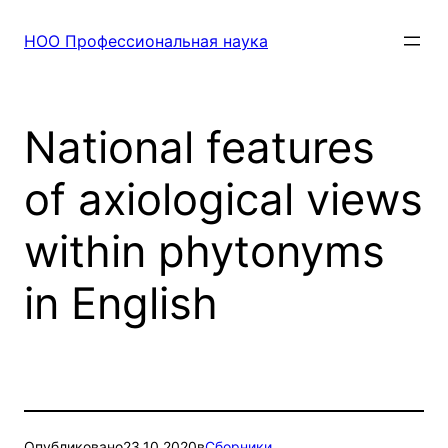
Перейти
к
НОО Профессиональная наука
содержимому
National features
of axiological views
within phytonyms
in English
Опубликовано
23.10.2020
в
Сборники