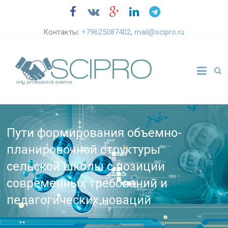
Контакты:
+79625087402
,
mail@scipro.ru
Пути формирования объемно-
планировочной структуры
сельской школы с позиции
современных требований и
педагогических новаций