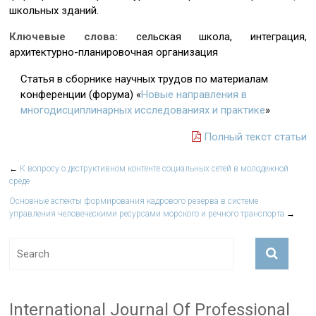
школьных зданий.
Ключевые слова:
сельская школа, интеграция,
архитектурно-планировочная организация
Статья в сборнике научных трудов по материалам
конференции (форума) «
Новые направления в
многодисциплинарных исследованиях и практике
»
Полный текст статьи
←
К вопросу о деструктивном контенте социальных сетей в молодежной
среде
Основные аспекты формирования кадрового резерва в системе
управления человеческими ресурсами морского и речного транспорта
→
International Journal Of Professional