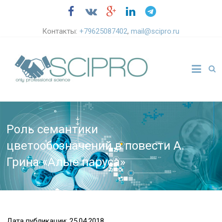
Контакты:
+79625087402
,
mail@scipro.ru
Роль семантики
цветообозначений в повести А.
Грина «Алые паруса»
Дата публикации: 25.04.2018