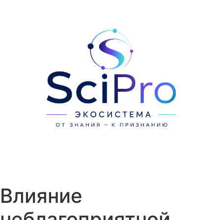
Перейти к содержанию
Влияние
неблагоприятной