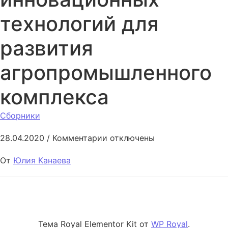
технологий для
развития
агропромышленного
комплекса
Сборники
к записи Применение иннова
28.04.2020
/
Комментарии
отключены
От
Юлия Канаева
Тема Royal Elementor Kit от
WP Royal
.