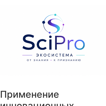
Перейти к содержанию
Применение
инновационных