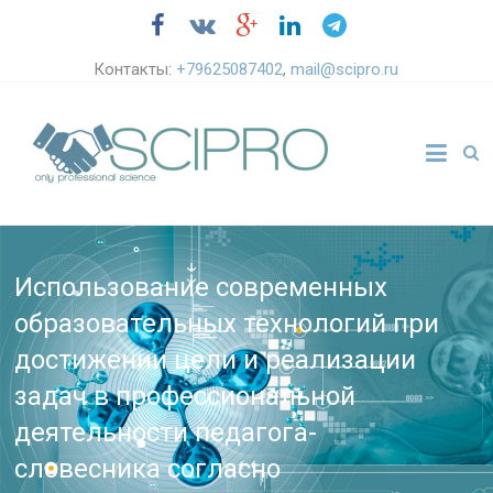
Контакты:
+79625087402
,
mail@scipro.ru
Использование современных
образовательных технологий при
достижении цели и реализации
задач в профессиональной
деятельности педагога-
словесника согласно