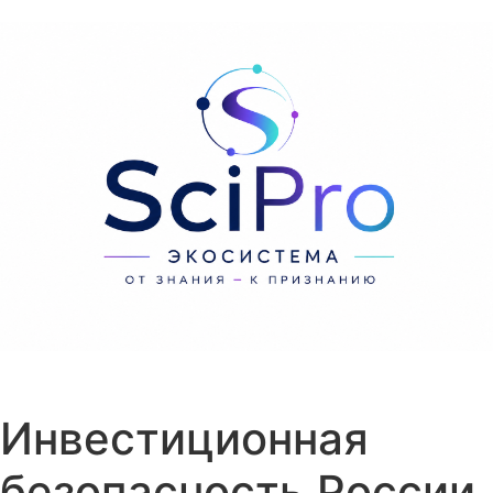
Перейти к содержанию
Инвестиционная
безопасность России