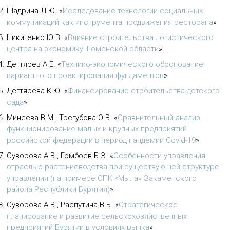
Шадрина Л.Ю.
«
Исследование технологии социальных
коммуникаций как инструмента продвижения ресторана
»
Никитенко Ю.В.
«
Влияние строительства логистического
центра на экономику Тюменской области
»
Дегтярев А.Е.
«
Технико-экономического обоснование
вариантного проектирования фундаментов
»
Дегтярева К.Ю.
«
Финансирование строительства детского
сада
»
Минеева В.М., Трегубова О.В.
«
Сравнительный анализ
функционирование малых и крупных предприятий
российской федерации в период пандемии Covid-19
»
Суворова А.В., Гомбоев Б.З.
«
Особенности управления
отраслью растениеводства при существующей структуре
управления (на примере СПК «Мыла» Закаменского
района Республики Бурятия)
»
Суворова А.В., Распутина В.Б.
«
Стратегическое
планирование и развитие сельскохозяйственных
предприятий Бурятии в условиях рынка
»