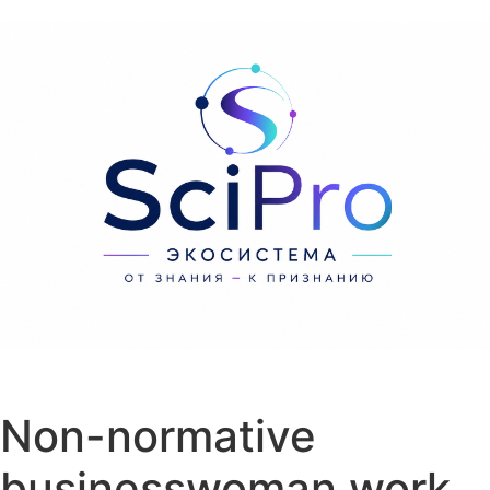
Перейти к содержанию
Non-normative
businesswoman work