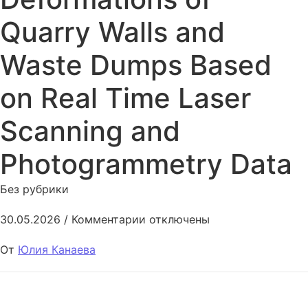
Quarry Walls and
Waste Dumps Based
on Real Time Laser
Scanning and
Photogrammetry Data
Без рубрики
к записи Assessment of Defor
30.05.2026
/
Комментарии
отключены
От
Юлия Канаева