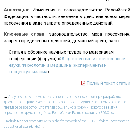
Аннотация:
Изменения в законодательстве Российской
Федерации, в частности, введение в действие новой меры
пресечения в виде запрета определенных действий.
Ключевые слова:
законодательство, мера пресечения,
запрет определенных действий, домашний арест, залог.
Статья в сборнике научных трудов по материалам
конференции (форума) «
Общественные и естественные
науки, технологии и медицина: эксперименты и
концептуализация
»
Полный текст статьи
←
Актуальность применения инновационных подходов при разработке
документов стратегического планирования на муниципальном уровне. На
примере разработки Стратегии социально-экономического развития
городского округа город Уфа Республики Башкортостан до 2030 года.
English teacher creativity within the framework of the FGES ( federal government
educational standards)
→