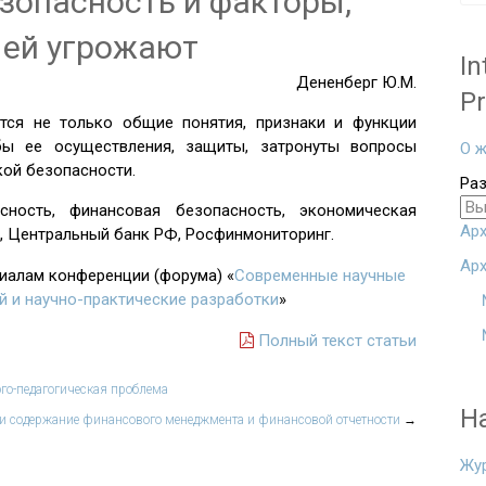
зопасность и факторы,
 ей угрожают
In
Дененберг Ю.М.
Pr
тся не только общие понятия, признаки и функции
бы ее осуществления, защиты, затронуты вопросы
О ж
кой безопасности.
Ра
сность, финансовая безопасность, экономическая
Арх
, Центральный банк РФ, Росфинмониторинг.
Арх
риалам конференции (форума) «
Современные научные
й и научно-практические разработки
»
Полный текст статьи
го-педагогическая проблема
Н
и содержание финансового менеджмента и финансовой отчетности
→
Жу