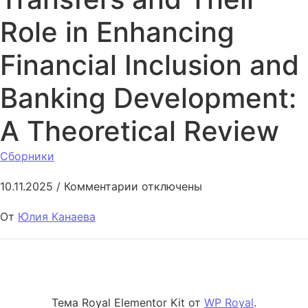
Role in Enhancing
Financial Inclusion and
Banking Development:
A Theoretical Review
Сборники
к записи Digital Money Transfer
10.11.2025
/
Комментарии
отключены
От
Юлия Канаева
Тема Royal Elementor Kit от
WP Royal
.