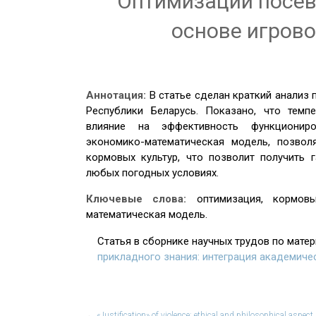
Оптимизации посев
основе игров
Аннотация:
В статье сделан краткий анализ
Республики Беларусь. Показано, что темп
влияние на эффективность функциониро
экономико-математическая модель, позвол
кормовых культур, что позволит получить 
любых погодных условиях.
Ключевые слова:
оптимизация, кормов
математическая модель.
Статья в сборнике научных трудов по мате
прикладного знания: интеграция академиче
←
«Justification» of violence: ethical and philosophical aspect