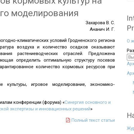
ов кормовых культур на
ого моделирования
In
Захарова В. С.
Pr
Ананич И. Г.
 погодно-климатических условий Гродненского региона
О ж
ература воздуха и количество осадков оказывают
Ра
вания растениеводческих отраслей. Предложена
яющая определить оптимальную структуру посевов
Арх
гарантированное количество кормовых ресурсов при
Арх
ые культуры, игровое моделирование, экономико-
риалам конференции (форума) «
Синергия основного и
ской экспертизы и инновационных решений
»
Н
Полный текст статьи
Жу