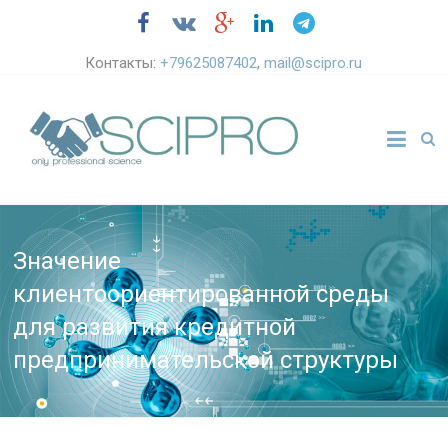
Контакты:
+79625087402
,
mail@scipro.ru
Значение
клиентоориентированной среды
для развития кредитной
предпринимательской структуры