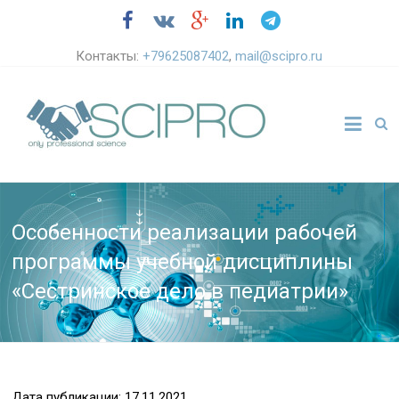
Контакты:
+79625087402
,
mail@scipro.ru
Особенности реализации рабочей
программы учебной дисциплины
«Сестринское дело в педиатрии»
Дата публикации: 17.11.2021