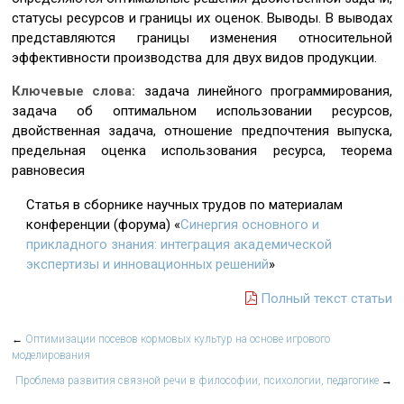
статусы ресурсов и границы их оценок. Выводы. В выводах
представляются границы изменения относительной
эффективности производства для двух видов продукции.
Ключевые слова:
задача линейного программирования,
задача об оптимальном использовании ресурсов,
двойственная задача, отношение предпочтения выпуска,
предельная оценка использования ресурса, теорема
равновесия
Статья в сборнике научных трудов по материалам
конференции (форума) «
Синергия основного и
прикладного знания: интеграция академической
экспертизы и инновационных решений
»
Полный текст статьи
←
Оптимизации посевов кормовых культур на основе игрового
моделирования
Проблема развития связной речи в философии, психологии, педагогике
→