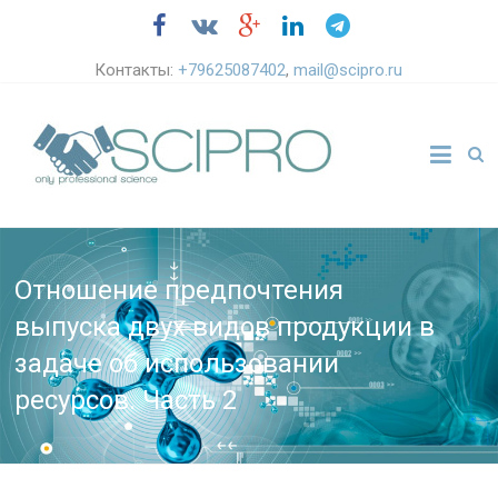
Контакты:
+79625087402
,
mail@scipro.ru
Отношение предпочтения
выпуска двух видов продукции в
задаче об использовании
ресурсов. Часть 2