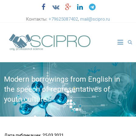
Контакты:
+79625087402
,
mail@scipro.ru
Modern borrowings from English in
the speech of representatives of
youth culture
Дата публикации: 25.03.2021