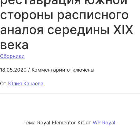
стороны расписного
аналоя середины XIX
века
Сборники
к записи Консервация и рест
18.05.2020
/
Комментарии
отключены
От
Юлия Канаева
Тема Royal Elementor Kit от
WP Royal
.