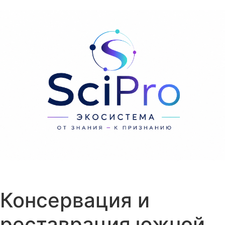
Перейти к содержанию
Консервация и
реставрация южной