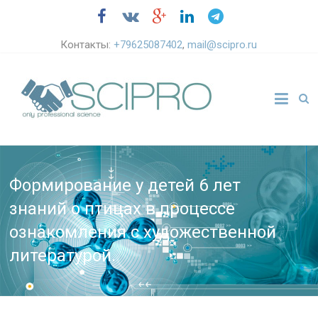
Контакты:
+79625087402
,
mail@scipro.ru
Формирование у детей 6 лет
знаний о птицах в процессе
ознакомления с художественной
литературой.