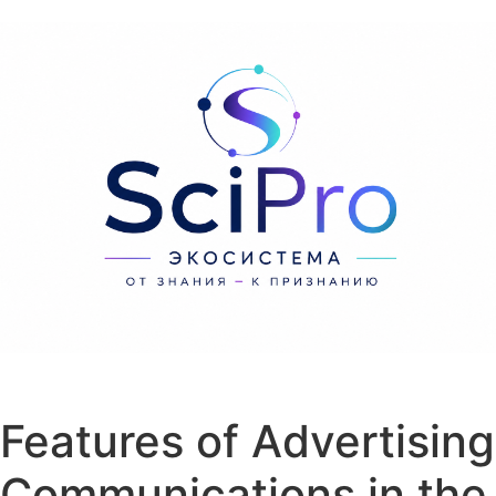
Перейти к содержанию
Features of Advertising
Communications in the