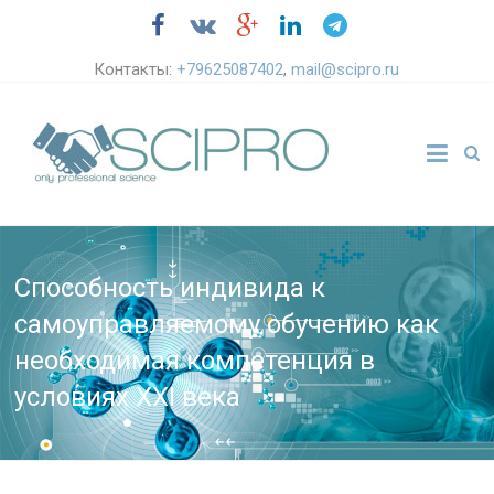
Контакты:
+79625087402
,
mail@scipro.ru
Способность индивида к
самоуправляемому обучению как
необходимая компетенция в
условиях ХХI века