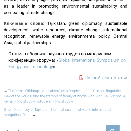
as a leader in promoting environmental sustainability and
combating climate change.
Ключевые слова:
Tajikistan, green diplomacy, sustainable
development, water resources, climate change, international
recognition, renewable energy, environmental policy, Central
Asia, global partnerships.
Статья в сборнике научных трудов по материалам
конференции (форума) «
Global International Symposium on
Energy and Technology
»
Полный текст статьи
←
The frame «Bildung» («education») as a fragment of the German linguistic
view of the world using the example of family of words with «Schule» («school»),
«lernen» («to study»), «studieren» («to study»)
Green Diplomacy of Tajikistan: from national initiatives to international
recognition. Part II
→