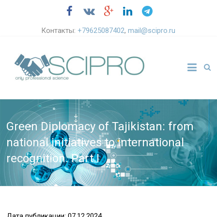
Контакты:
+79625087402
,
mail@scipro.ru
Green Diplomacy of Tajikistan: from
national initiatives to international
recognition. Part I
Дата публикации: 07.12.2024