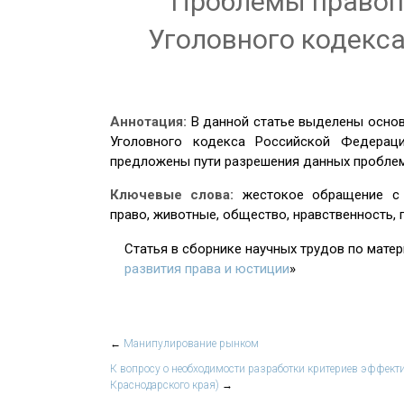
Проблемы правоп
Уголовного кодекс
Аннотация:
В данной статье выделены осно
Уголовного кодекса Российской Федерац
предложены пути разрешения данных проблем
Ключевые слова:
жестокое обращение с 
право, животные, общество, нравственность, 
Статья в сборнике научных трудов по мате
развития права и юстиции
»
←
Манипулирование рынком
К вопросу о необходимости разработки критериев эффект
Краснодарского края)
→