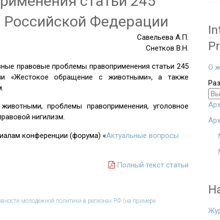
рименения статьи 245
а Российской Федерации
In
Савельева А.П.
Pr
Снетков В.Н.
вные правовые проблемы правоприменения статьи 245
О ж
ии «Жестокое обращение с животными», а также
Ра
.
Арх
животными, проблемы правоприменения, уголовное
правовой нигилизм.
Арх
риалам конференции (форума) «
Актуальные вопросы
Полный текст статьи
Н
ивности молодежной политики в регионах РФ (на примере
Жу