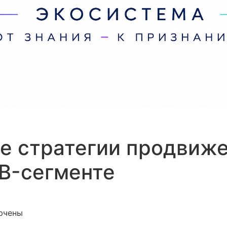
е стратегии продвиже
B-сегменте
иси Cовременные стратегии продвижения бренда HoReC
ючены