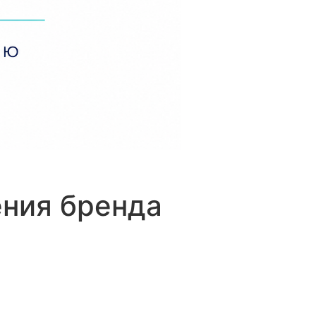
ния бренда
a в B2B-сегменте