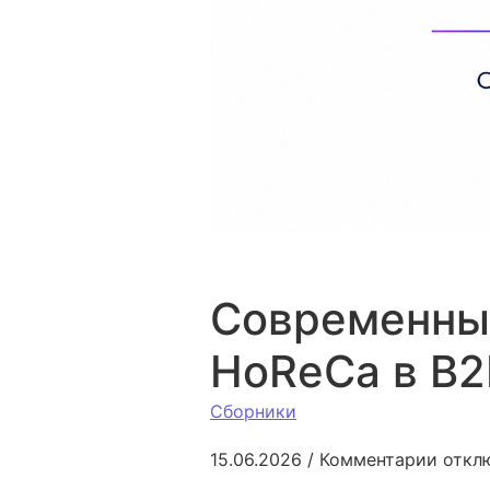
Cовременны
HoReCa в B2
Сборники
к зап
15.06.2026
/
Комментарии
откл